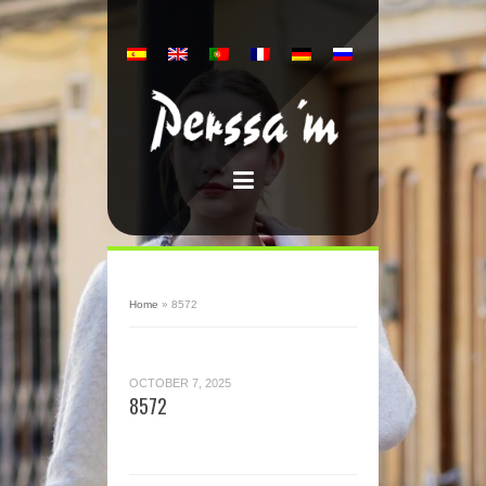
Home
»
8572
OCTOBER 7, 2025
8572