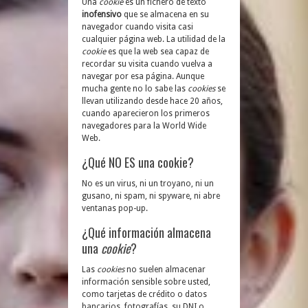
Una
cookie
es un fichero de texto
inofensivo
que se almacena en su
navegador cuando visita casi
cualquier página web. La utilidad de la
cookie
es que la web sea capaz de
recordar su visita cuando vuelva a
navegar por esa página. Aunque
mucha gente no lo sabe las
cookies
se
llevan utilizando desde hace 20 años,
cuando aparecieron los primeros
navegadores para la World Wide
Web.
¿Qué NO ES una cookie?
No es un virus, ni un troyano, ni un
gusano, ni spam, ni spyware, ni abre
ventanas pop-up.
¿Qué información almacena
una
cookie
?
Las
cookies
no suelen almacenar
información sensible sobre usted,
como tarjetas de crédito o datos
bancarios, fotografías, su DNI o