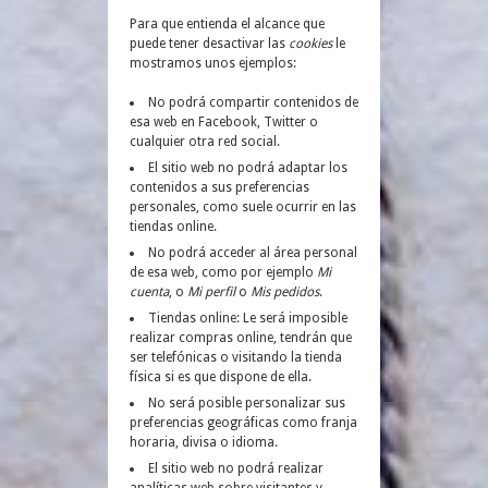
Para que entienda el alcance que
puede tener desactivar las
cookies
le
mostramos unos ejemplos:
No podrá compartir contenidos de
esa web en Facebook, Twitter o
cualquier otra red social.
El sitio web no podrá adaptar los
contenidos a sus preferencias
personales, como suele ocurrir en las
tiendas online.
No podrá acceder al área personal
de esa web, como por ejemplo
Mi
cuenta
, o
Mi perfil
o
Mis pedidos
.
Tiendas online: Le será imposible
realizar compras online, tendrán que
ser telefónicas o visitando la tienda
física si es que dispone de ella.
No será posible personalizar sus
preferencias geográficas como franja
horaria, divisa o idioma.
El sitio web no podrá realizar
analíticas web sobre visitantes y