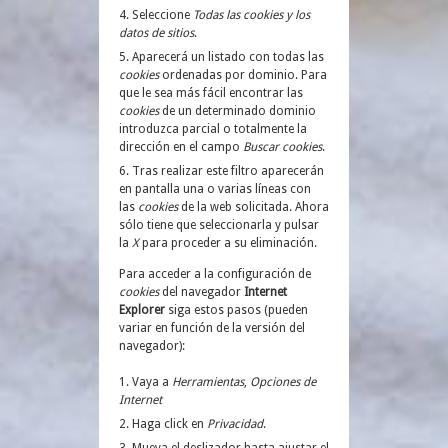
Seleccione
Todas las
cookies
y los
datos de sitios
.
Aparecerá un listado con todas las
cookies
ordenadas por dominio. Para
que le sea más fácil encontrar las
cookies
de un determinado dominio
introduzca parcial o totalmente la
dirección en el campo
Buscar cookies
.
Tras realizar este filtro aparecerán
en pantalla una o varias líneas con
las
cookies
de la web solicitada. Ahora
sólo tiene que seleccionarla y pulsar
la
X
para proceder a su eliminación.
Para acceder a la configuración de
cookies
del navegador
Internet
Explorer
siga estos pasos (pueden
variar en función de la versión del
navegador):
Vaya a
Herramientas
,
Opciones de
Internet
Haga click en
Privacidad
.
Mueva el deslizador hasta ajustar el