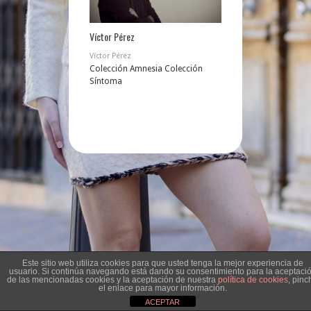
Víctor Pérez
Víctor Pérez
Colección Amnesia Colección
Síntoma
Este sitio web utiliza cookies para que usted tenga la mejor experiencia de
usuario. Si continúa navegando está dando su consentimiento para la aceptaci
de las mencionadas cookies y la aceptación de nuestra
política de cookies
, pinc
el enlace para mayor información.
ACEPTAR