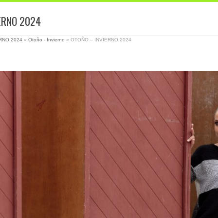
ERNO 2024
RNO 2024
»
Otoño - Invierno
»
OTOÑO – INVIERNO 2024