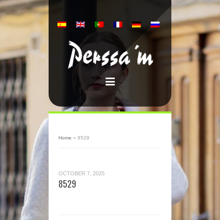
Home
»
8529
OCTOBER 7, 2025
8529